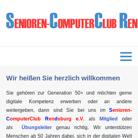
Aktuelles
Mitglied werden
Übungsleiter werden
Veranstaltungen
Wir heißen Sie herzlich willkommen
Wie alles begann
Sie gehören zur Generation 50+ und möchten gerne
digitale Kompetenz erwerben oder an andere
weitergeben, dann sind Sie bei uns im
S
enioren-
C
omputerClub
R
en
d
sburg e.V.
als
Mitglied
oder
als
Übungsleiter
genau richtig. Wir unterstützen
Menschen ab 50 Jahren dabei, sich in der digitalen Welt